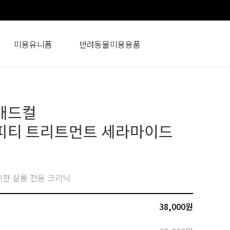
미용유니폼
반려동물미용용품
애드컬
피티 트리트먼트 세라마이드
l
한 살롱 전용 크리닉
38,000
원