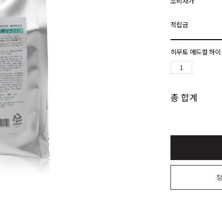
소비자가
적립금
히무토 애드컬 하이 
총 합계