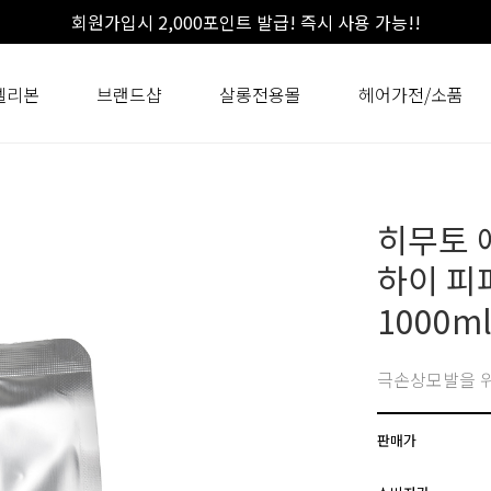
회원가입시 2,000포인트 발급! 즉시 사용 가능!!
셀리본
브랜드샵
살롱전용몰
헤어가전/소품
히무토 
하이 피
1000m
극손상모발을 위
판매가