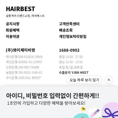
HAIRBEST
살롱케어 브랜드쇼핑, 헤어베스트
공지사항
고객만족센터
회원혜택
배송조회
이용약관
개인정보처리방침
(주)와이제이비앤
1688-0902
하나은행 846-910016-14604
평일 10:00 - 17:00
국민은행 424001-01-229997
점심 12:00 - 13:00
신한은행 140-009-705469
휴일 토/일/공휴일
농협은행 355-0018-3149-63
수출문의 YJBN MEET
우리은행 1005-901-399957
오늘 하루 보지 않기
COMPANY INFO
COMPANY : 주식회사 와이제이비앤 CEO : 장은주
ADDRESS : 경기도 광주시 봉골길81번길 13(문형동)
TEL : 1688-0902
E-MAIL : help@hairbest.com
BUSINESS LICENSE : 204-86-12193