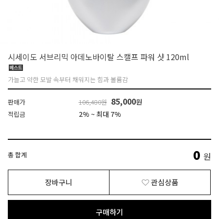
시세이도 서브리믹 아데노바이탈 스캘프 파워 샷 120ml
가늘고 약한 모발 속부터 채워지는 힘과 볼륨감
85,000
원
판매가
106,480원
2% ~ 최대 7%
적립금
0
총 합계
원
장바구니
관심상품
구매하기