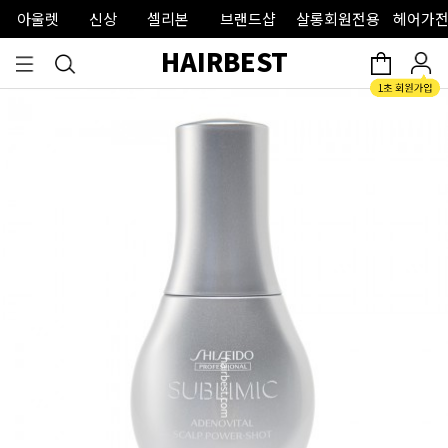
아울렛
신상
셀리본
브랜드샵
살롱회원전용
헤어가전
HAIRBEST