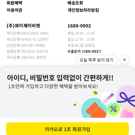
회원혜택
배송조회
이용약관
개인정보처리방침
(주)와이제이비앤
1688-0902
하나은행 846-910016-14604
평일 10:00 - 17:00
국민은행 424001-01-229997
점심 12:00 - 13:00
신한은행 140-009-705469
휴일 토/일/공휴일
농협은행 355-0018-3149-63
수출문의 YJBN MEET
우리은행 1005-901-399957
오늘 하루 보지 않기
COMPANY INFO
COMPANY : 주식회사 와이제이비앤 CEO : 장은주
ADDRESS : 경기도 광주시 봉골길81번길 13(문형동)
TEL : 1688-0902
E-MAIL : help@hairbest.com
BUSINESS LICENSE : 204-86-12193
PERSONAL INFO MANAGER : 이해성
COPYRIGHT(C) 주식회사 와이제이비앤 ALL RIGHT RESERVED.
카카오로
1초 회원가입