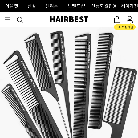
아울렛
신상
셀리본
브랜드샵
살롱회원전용
헤어가전
HAIRBEST