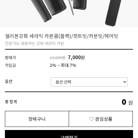
셀리본강화 세라믹 카본콤(블랙)/컷트빗/카본빗/헤어빗
전문가도 애용하는 강화 세라믹 카본
7,000
원
판매가
10,000원
2% ~ 최대 7%
적립금
옵션
0
총 합계
원
장바구니
관심상품
구매하기