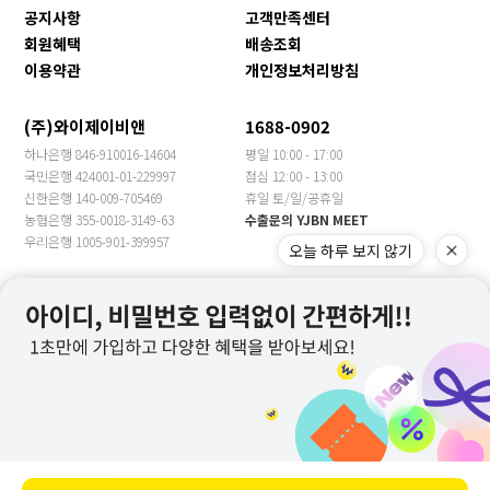
공지사항
고객만족센터
회원혜택
배송조회
이용약관
개인정보처리방침
(주)와이제이비앤
1688-0902
하나은행 846-910016-14604
평일 10:00 - 17:00
국민은행 424001-01-229997
점심 12:00 - 13:00
신한은행 140-009-705469
휴일 토/일/공휴일
농협은행 355-0018-3149-63
수출문의 YJBN MEET
우리은행 1005-901-399957
오늘 하루 보지 않기
COMPANY INFO
COMPANY : 주식회사 와이제이비앤 CEO : 장은주
ADDRESS : 경기도 광주시 봉골길81번길 13(문형동)
TEL : 1688-0902
E-MAIL : help@hairbest.com
BUSINESS LICENSE : 204-86-12193
PERSONAL INFO MANAGER : 이해성
COPYRIGHT(C) 주식회사 와이제이비앤 ALL RIGHT RESERVED.