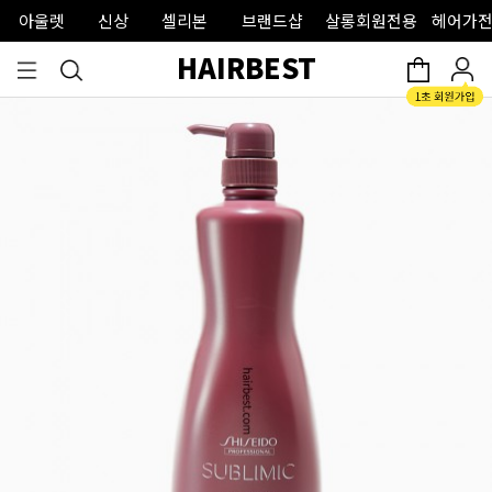
아울렛
신상
셀리본
브랜드샵
살롱회원전용
헤어가전
HAIRBEST