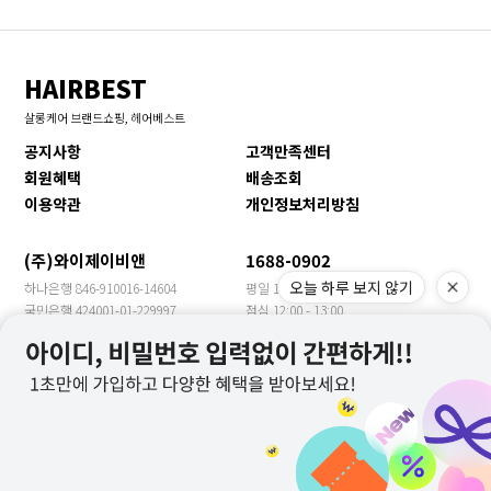
HAIRBEST
살롱케어 브랜드쇼핑, 헤어베스트
공지사항
고객만족센터
회원혜택
배송조회
이용약관
개인정보처리방침
(주)와이제이비앤
1688-0902
오늘 하루 보지 않기
하나은행 846-910016-14604
평일 10:00 - 17:00
국민은행 424001-01-229997
점심 12:00 - 13:00
신한은행 140-009-705469
휴일 토/일/공휴일
농협은행 355-0018-3149-63
수출문의 YJBN MEET
우리은행 1005-901-399957
COMPANY INFO
COMPANY : 주식회사 와이제이비앤 CEO : 장은주
ADDRESS : 경기도 광주시 봉골길81번길 13(문형동)