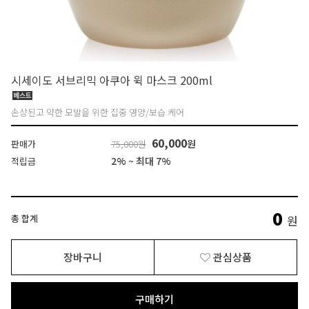
시세이도 서브리믹 아쿠아 윅 마스크 200ml
손상된고 약한 모발을 위한 집중 영양/보습 케어
60,000
원
판매가
75,000원
2% ~ 최대 7%
적립금
0
총 합계
원
장바구니
관심상품
구매하기