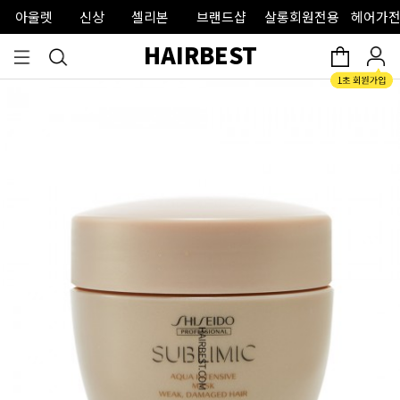
아울렛
신상
셀리본
브랜드샵
살롱회원전용
헤어가전
HAIRBEST