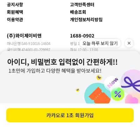
공지사항
고객만족센터
회원혜택
배송조회
이용약관
개인정보처리방침
(주)와이제이비앤
1688-0902
오늘 하루 보지 않기
하나은행 846-910016-14604
평일 10:00 - 17:00
국민은행 424001-01-229997
점심 12:00 - 13:00
신한은행 140-009-705469
휴일 토/일/공휴일
농협은행 355-0018-3149-63
수출문의 YJBN MEET
우리은행 1005-901-399957
COMPANY INFO
COMPANY : 주식회사 와이제이비앤 CEO : 장은주
ADDRESS : 경기도 광주시 봉골길81번길 13(문형동)
TEL : 1688-0902
E-MAIL : help@hairbest.com
카카오로
1초 회원가입
BUSINESS LICENSE : 204-86-12193
PERSONAL INFO MANAGER : 이해성
COPYRIGHT(C) 주식회사 와이제이비앤 ALL RIGHT RESERVED.