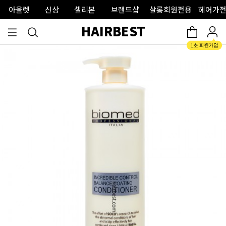
아울렛
신상
셀리본
브랜드샵
살롱회원전용
헤어가전
HAIRBEST