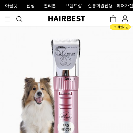
아울렛
신상
셀리본
브랜드샵
살롱회원전용
헤어가전
HAIRBEST