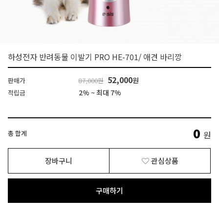
하성전자 반려동물 이발기 PRO HE-701/ 애견 바리깡
52,000
원
판매가
87,000원
2% ~ 최대 7%
적립금
0
총 합계
원
장바구니
관심상품
구매하기