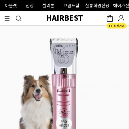
아울렛
신상
셀리본
브랜드샵
살롱회원전용
헤어가전
HAIRBEST