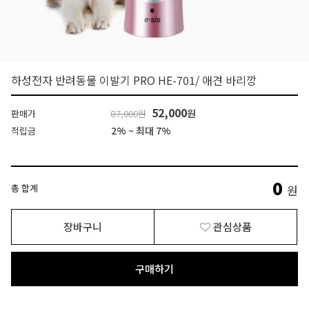
하성전자 반려동물 이발기 PRO HE-701/ 애견 바리깡
52,000
원
판매가
87,000원
2% ~ 최대 7%
적립금
0
총 합계
원
장바구니
관심상품
구매하기