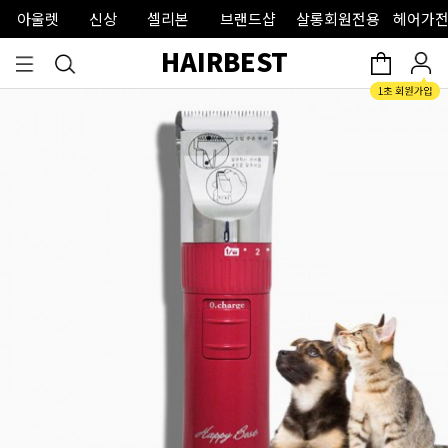
아울렛
신상
셀리본
브랜드샵
살롱회원전용
헤어가전
HAIRBEST