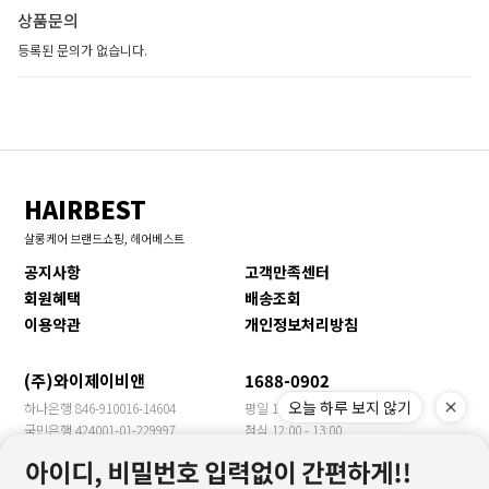
상품문의
등록된 문의가 없습니다.
HAIRBEST
살롱케어 브랜드쇼핑, 헤어베스트
공지사항
고객만족센터
회원혜택
배송조회
이용약관
개인정보처리방침
(주)와이제이비앤
1688-0902
오늘 하루 보지 않기
하나은행 846-910016-14604
평일 10:00 - 17:00
국민은행 424001-01-229997
점심 12:00 - 13:00
신한은행 140-009-705469
휴일 토/일/공휴일
농협은행 355-0018-3149-63
수출문의 YJBN MEET