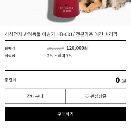
하성전자 반려동물 이발기 HB-001/ 전문가용 애견 바리깡
120,000
원
판매가
180,000원
2% ~ 최대 7%
적립금
0
총 합계
원
장바구니
관심상품
구매하기