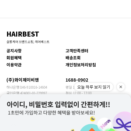
HAIRBEST
살롱케어 브랜드쇼핑, 헤어베스트
공지사항
고객만족센터
회원혜택
배송조회
이용약관
개인정보처리방침
(주)와이제이비앤
1688-0902
오늘 하루 보지 않기
하나은행 846-910016-14604
평일 10:00 - 17:00
국민은행 424001-01-229997
점심 12:00 - 13:00
신한은행 140-009-705469
휴일 토/일/공휴일
농협은행 355-0018-3149-63
수출문의 YJBN MEET
우리은행 1005-901-399957
COMPANY INFO