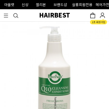
아울렛
신상
셀리본
브랜드샵
살롱회원전용
헤어가전
HAIRBEST