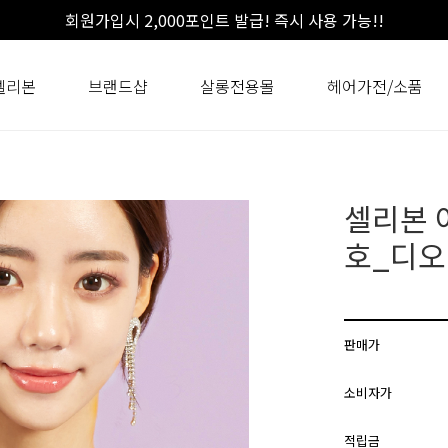
회원가입시 2,000포인트 발급! 즉시 사용 가능!!
셀리본
브랜드샵
살롱전용몰
헤어가전/소품
셀리본 
호_디
판매가
소비자가
적립금