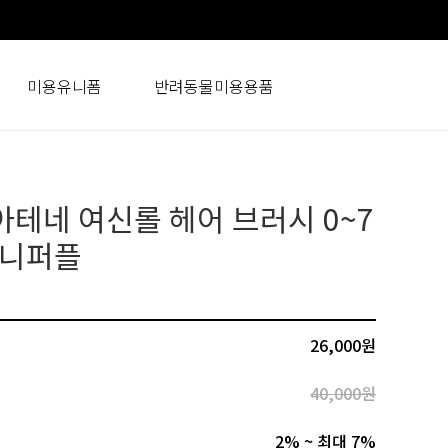
미용유니폼
반려동물미용용품
아테네 여신롤 헤어 브러시 0~7
오니퍼플
26,000원
40,000원
2% ~ 최대 7%