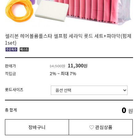
셀리본 헤어볼륨롤스타 셀프펌 세라믹 롯드 세트+파마약(펌제
1set)
11,300
원
판매가
14,500원
2% ~ 최대 7%
적립금
롯드사이즈
0
총 합계
원
장바구니
관심상품