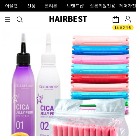
아울렛
신상
셀리본
브랜드샵
살롱회원전용
헤어가전
HAIRBEST