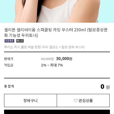
셀리본 셀리바이옴 스파클링 카밍 부스터 230ml (탈모증상완
화 기능성 두피토너)
뿌리는 즉시 쿨링 버블 팡팡! 두피 열감소 + 탈모 완화 부스터
30,000
원
판매가
40,000원
2% ~ 최대 7%
적립금
0
총 합계
원
장바구니
관심상품