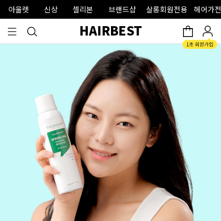
아울렛
신상
셀리본
브랜드샵
살롱회원전용
헤어가전
HAIRBEST