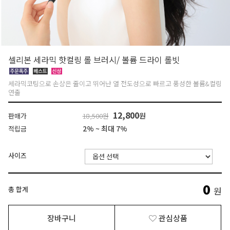
셀리본 세라믹 핫컬링 롤 브러시/ 볼륨 드라이 롤빗
세라믹코팅으로 손상은 줄이고 뛰어난 열 전도성으로 빠르고 풍성한 볼륨&컬링
연출
12,800
원
판매가
18,500원
2% ~ 최대 7%
적립금
사이즈
0
총 합계
원
장바구니
관심상품