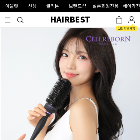
아울렛
신상
셀리본
브랜드샵
살롱회원전용
헤어가전
HAIRBEST