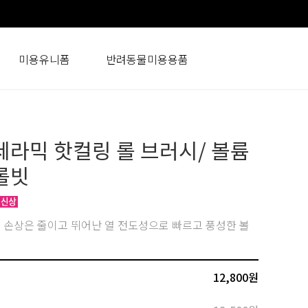
미용유니폼
반려동물미용용품
세라믹 핫컬링 롤 브러시/ 볼륨
롤빗
손상은 줄이고 뛰어난 열 전도성으로 빠르고 풍성한 볼
12,800원