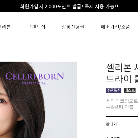
회원가입시 2,000포인트 발급! 즉시 사용 가능!!
셀리본
브랜드샵
살롱전용몰
헤어가전/소품
셀리본 
드라이 
세라믹코팅으로 
륨&컬링 연출
판매가