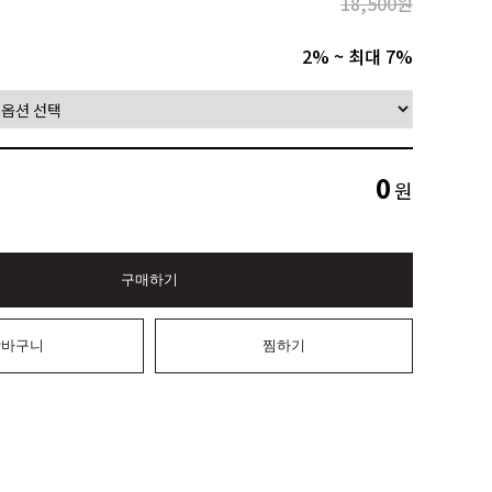
18,500원
2% ~ 최대 7%
0
원
구매하기
장바구니
찜하기