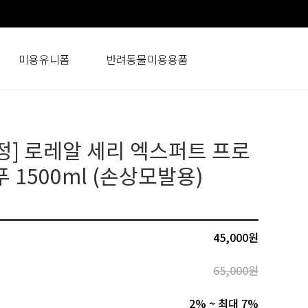
미용유니폼
반려동물미용용품
정] 로레알 세리 엑스퍼트 프로
 1500ml (손상모발용)
45,000
원
65,000원
2% ~ 최대 7%