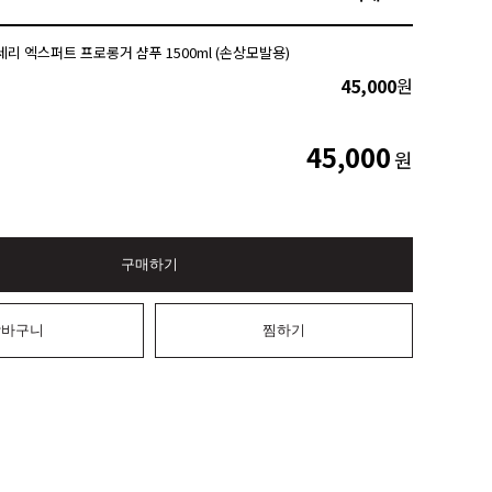
세리 엑스퍼트 프로롱거 샴푸 1500ml (손상모발용)
45,000
원
45,000
원
구매하기
장바구니
찜하기