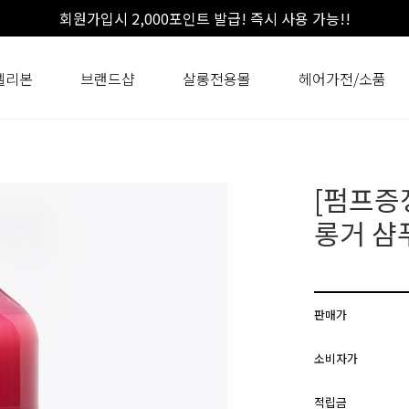
회원가입시 2,000포인트 발급! 즉시 사용 가능!!
셀리본
브랜드샵
살롱전용몰
헤어가전/소품
[펌프증
롱거 샴푸
판매가
소비자가
적립금