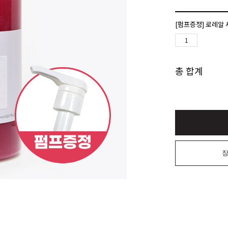
[펌프증정] 로레알 
총 합계