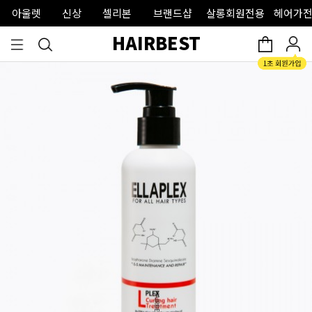
아울렛
신상
셀리본
브랜드샵
살롱회원전용
헤어가전
HAIRBEST