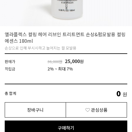
엘라플렉스 컬링 헤어 리브인 트리트먼트 손상&펌모발용 컬링
에센스 180ml
손상으로 인해 부시시하고 늘어지는 컬 모발용
25,000
원
판매가
36,000원
2% ~ 최대 7%
적립금
0
총 합계
원
장바구니
관심상품
구매하기