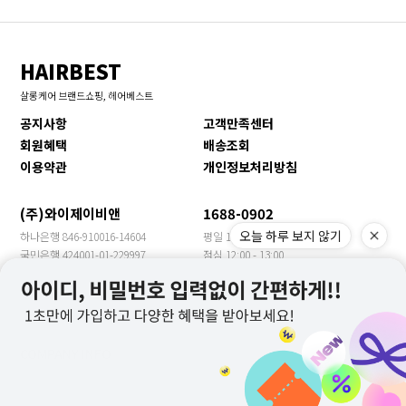
HAIRBEST
살롱케어 브랜드쇼핑, 헤어베스트
공지사항
고객만족센터
회원혜택
배송조회
이용약관
개인정보처리방침
(주)와이제이비앤
1688-0902
오늘 하루 보지 않기
하나은행 846-910016-14604
평일 10:00 - 17:00
국민은행 424001-01-229997
점심 12:00 - 13:00
신한은행 140-009-705469
휴일 토/일/공휴일
농협은행 355-0018-3149-63
수출문의 YJBN MEET
우리은행 1005-901-399957
COMPANY INFO
COMPANY : 주식회사 와이제이비앤 CEO : 장은주
ADDRESS : 경기도 광주시 봉골길81번길 13(문형동)