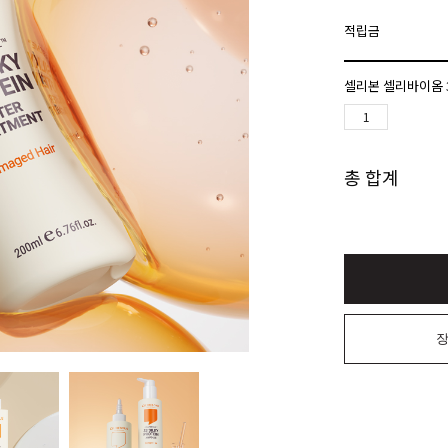
적립금
셀리본 셀리바이옴 3
총 합계