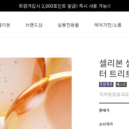
회원가입시 2,000포인트 발급! 즉시 사용 가능!!
셀리본
브랜드샵
살롱전용몰
헤어가전/소품
셀리본 
터 트리트
자체발열효과로 
판매가
소비자가