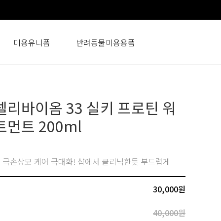
미용유니폼
반려동물미용용품
셀리바이옴 33 실키 프로틴 워
먼트 200ml
극손상모 케어 극대화! 샵에서 클리닉한듯 부드럽게
30,000
원
40,000원