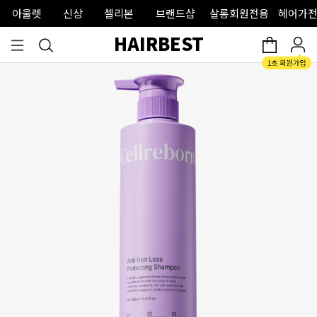
아울렛
신상
셀리본
브랜드샵
살롱회원전용
헤어가전
HAIRBEST