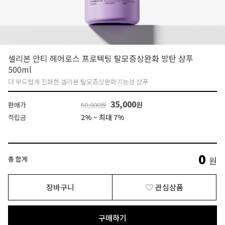
셀리본 안티 헤어로스 프로텍팅 탈모증상완화 방탄 샴푸
500ml
더 부드럽게 진화한 셀리본 탈모증상완화기능성 샴푸
35,000
원
판매가
50,000원
2% ~ 최대 7%
적립금
0
총 합계
원
장바구니
관심상품
구매하기