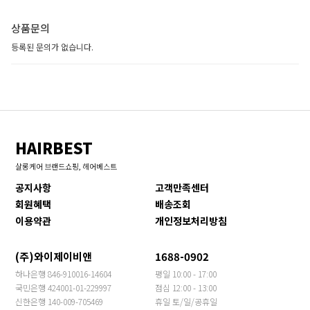
상품문의
등록된 문의가 없습니다.
HAIRBEST
살롱케어 브랜드쇼핑, 헤어베스트
공지사항
고객만족센터
회원혜택
배송조회
이용약관
개인정보처리방침
(주)와이제이비앤
1688-0902
하나은행 846-910016-14604
평일 10:00 - 17:00
국민은행 424001-01-229997
점심 12:00 - 13:00
신한은행 140-009-705469
휴일 토/일/공휴일