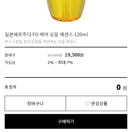
밀본에르주다 FO 헤어 오일 에센스 120ml
부스스함을 잡아 모질을 개선하는 오일 에센스
19,500
원
판매가
20,000원
2% ~ 최대 7%
적립금
0
총 합계
원
장바구니
관심상품
구매하기