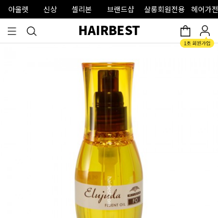
아울렛
신상
셀리본
브랜드샵
살롱회원전용
헤어가전
HAIRBEST