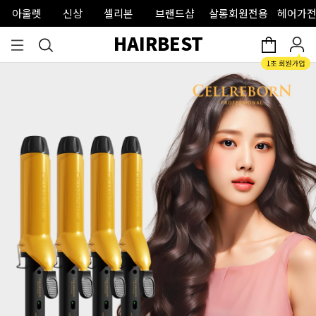
아울렛
신상
셀리본
브랜드샵
살롱회원전용
헤어가전
HAIRBEST