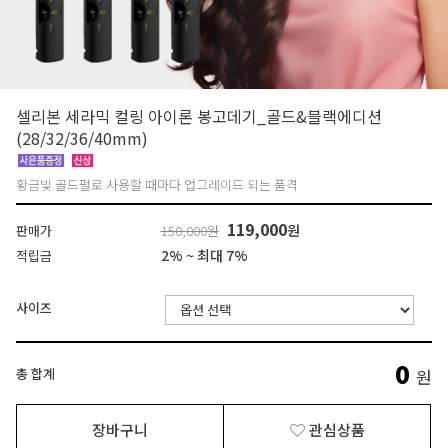
셀리본 세라믹 컬링 아이론 봉고데기_골드&블랙에디션
(28/32/36/40mm)
황금빛 골드펄로 사용할 때마다 업그레이드 되는 품격
119,000
원
판매가
150,000원
2% ~ 최대 7%
적립금
사이즈
0
총 합계
원
장바구니
관심상품