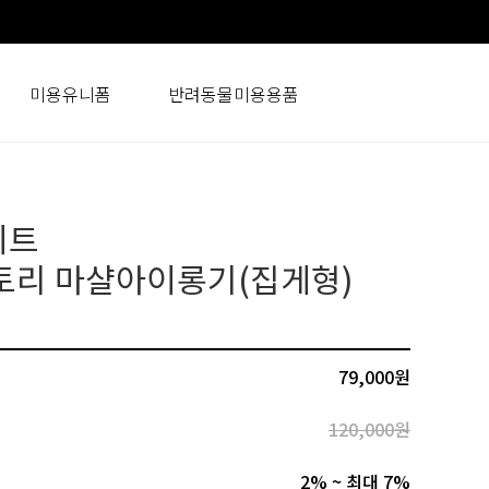
미용유니폼
반려동물미용용품
이트
토리 마샬아이롱기(집게형)
79,000원
120,000원
2% ~ 최대 7%