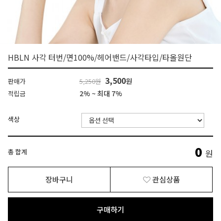
HBLN 사각 터번/면100%/헤어밴드/사각타입/타올원단
3,500
원
판매가
5,250원
2% ~ 최대 7%
적립금
색상
0
총 합계
원
장바구니
관심상품
구매하기