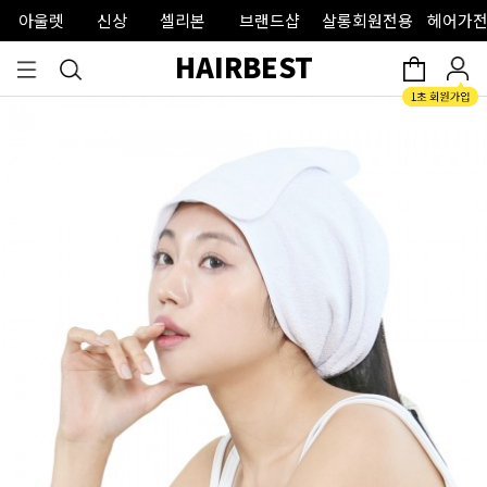
아울렛
신상
셀리본
브랜드샵
살롱회원전용
헤어가전
HAIRBEST