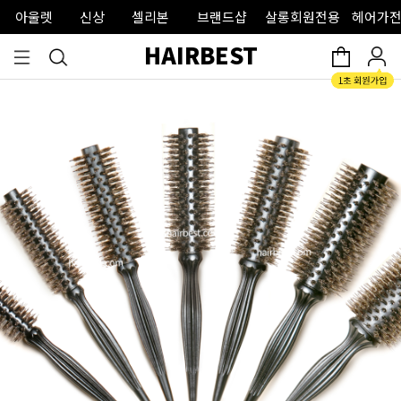
아울렛
신상
셀리본
브랜드샵
살롱회원전용
헤어가전
HAIRBEST