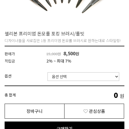
셀리본 프리미엄 돈모롤 포킹 브러시/롤빗
디자이너들을 사로잡은 1등 프리미엄 돈모롤 브러시로 원하는대로 스타일링!
8,500
원
판매가
15,000원
2% ~ 최대 7%
적립금
옵션
0
총 합계
원
장바구니
관심상품
구매하기