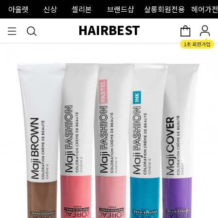
아울렛
신상
셀리본
브랜드샵
살롱회원전용
헤어가전
HAIRBEST