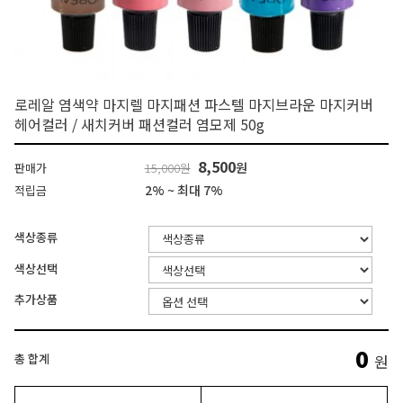
로레알 염색약 마지렐 마지패션 파스텔 마지브라운 마지커버
헤어컬러 / 새치커버 패션컬러 염모제 50g
8,500
원
판매가
15,000원
2% ~ 최대 7%
적립금
색상종류
색상선택
추가상품
0
총 합계
원