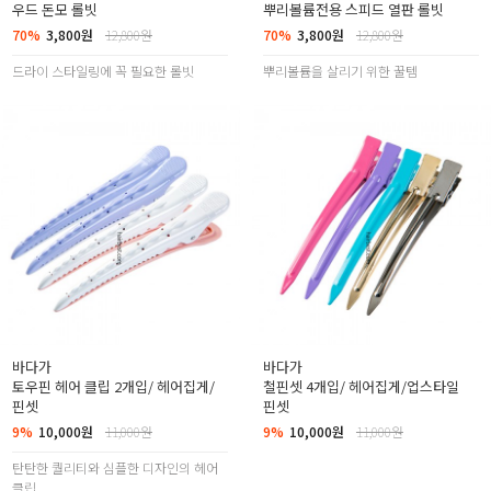
우드 돈모 롤빗
뿌리볼륨전용 스피드 열판 롤빗
70%
3,800원
12,800원
70%
3,800원
12,800원
드라이 스타일링에 꼭 필요한 롤빗
뿌리볼륨을 살리기 위한 꿀템
바다가
바다가
토우핀 헤어 클립 2개입/ 헤어집게/
철핀셋 4개입/ 헤어집게/업스타일
핀셋
핀셋
9%
10,000원
11,000원
9%
10,000원
11,000원
탄탄한 퀄리티와 심플한 디자인의 헤어
클립