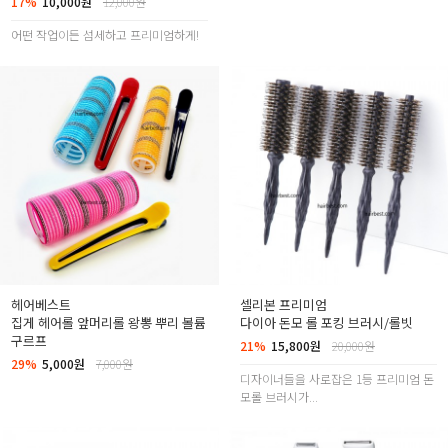
17%
10,000원
12,000원
어떤 작업이든 섬세하고 프리미엄하게!
헤어베스트
셀리본 프리미엄
집게 헤어롤 앞머리롤 왕뽕 뿌리 볼륨
다이아 돈모 롤 포킹 브러시/롤빗
구르프
21%
15,800원
20,000원
29%
5,000원
7,000원
디자이너들을 사로잡은 1등 프리미엄 돈
모롤 브러시가...