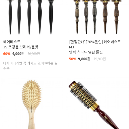
헤어베스트
[한정판매][70%할인] 헤어베스트
JS 포킹롤 브러쉬/롤빗
MJ
엔틱 스피드 열판 롤빗
60%
4,000원
10,000원
50%
9,800원
19,500원
디자이너라면 꼭 가지고 있어야하는 필
수품