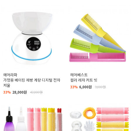
에어라파
헤어베스트
가정용 베이킹 제빵 계량 디지털 전자
컬러 레자 커트 빗
저울
33%
6,000원
9,000원
33%
28,000원
42,000원