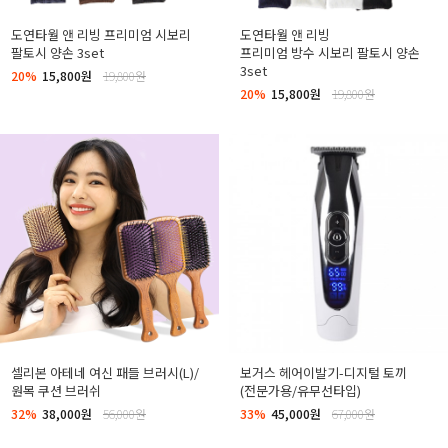
도연타월 앤 리빙 프리미엄 시보리
도연타월 앤 리빙
팔토시 양손 3set
프리미엄 방수 시보리 팔토시 양손
3set
20%
15,800원
19,800원
20%
15,800원
19,800원
셀리본 아테네 여신 패들 브러시(L)/
보거스 헤어이발기-디지털 토끼
원목 쿠션 브러쉬
(전문가용/유무선타입)
32%
38,000원
56,000원
33%
45,000원
67,000원