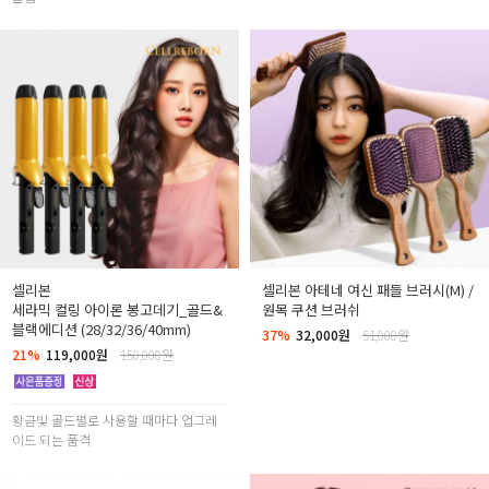
셀리본
셀리본 아테네 여신 패들 브러시(M) /
세라믹 컬링 아이론 봉고데기_골드&
원목 쿠션 브러쉬
블랙에디션 (28/32/36/40mm)
37%
32,000원
51,000원
21%
119,000원
150,000원
황금빛 골드펄로 사용할 때마다 업그레
이드 되는 품격