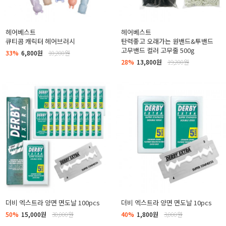
헤어베스트
헤어베스트
큐티콤 캐릭터 헤어브러시
탄력좋고 오래가는 원밴드&투밴드
고무밴드 컬러 고무줄 500g
33%
6,800원
10,200원
28%
13,800원
19,200원
더비 엑스트라 양면 면도날 100pcs
더비 엑스트라 양면 면도날 10pcs
50%
15,000원
30,000원
40%
1,800원
3,000원