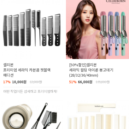
셀리본
[50%할인]셀리본
프리미엄 세라믹 카본콤 젯블랙
세라믹 컬링 아이론 봉고데기
에디션
(28/32/36/40mm)
17%
10,000원
12,000원
51%
66,000원
135,000원
어떤 작업이든 섬세하고 프리미엄하게!