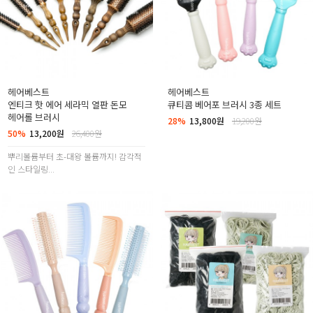
헤어베스트
헤어베스트
엔티크 핫 에어 세라믹 열판 돈모
큐티콤 베어포 브러시 3종 세트
헤어롤 브러시
28%
13,800원
19,200원
50%
13,200원
26,400원
뿌리볼륨부터 초-대왕 볼륨까지! 감각적
인 스타일링...