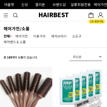
아울렛
신상
셀리본
브랜드샵
살롱회원전용
헤어가전
HAIRBEST
헤어가전/소품
전체
헤어가전
미용가위
헤어브러시
소도구
헤어밴드 & 소품
총
189
개의 상품이 있습니다.