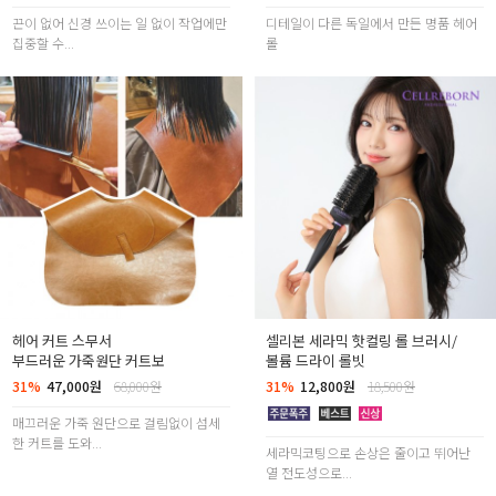
끈이 없어 신경 쓰이는 일 없이 작업에만
디테일이 다른 독일에서 만든 명품 헤어
집중할 수...
롤
헤어 커트 스무서
셀리본 세라믹 핫컬링 롤 브러시/
부드러운 가죽원단 커트보
볼륨 드라이 롤빗
31%
47,000원
68,000원
31%
12,800원
18,500원
매끄러운 가죽 원단으로 걸림없이 섬세
한 커트를 도와...
세라믹코팅으로 손상은 줄이고 뛰어난
열 전도성으로...