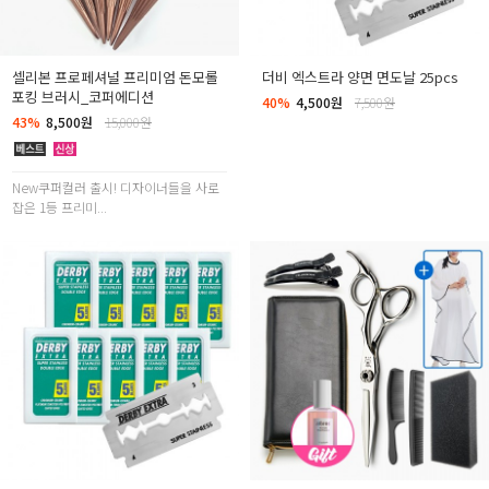
셀리본 프로페셔널 프리미엄 돈모롤
더비 엑스트라 양면 면도날 25pcs
포킹 브러시_코퍼에디션
40%
4,500원
7,500원
43%
8,500원
15,000원
New쿠퍼컬러 출시! 디자이너들을 사로
잡은 1등 프리미...