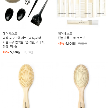
헤어베스트
헤어베스트
염색 도구 5종 세트 (염색/퍼머
전문가용 프로 컷트빗
시술도구 염색볼, 염색솔, 귀마개,
47%
4,000원
7,500원
장갑, 믹서)
45%
5,800원
10,500원