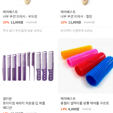
헤어베스트
헤어베스트
나무 쿠션 브러시 - 우드핀
나무 쿠션 브러시 - 철핀
20%
12,000원
15,000원
20%
12,000원
15,000원
자극 없이 부드럽게 모발 브러싱
두피까지 시원하게 브러싱
셀리본
헤어베스트
프리미엄 세라믹 카본콤 딥 퍼플
롱젤리 앞머리롤 왕뽕 헤어롤 구르프
에디션
14%
6,000원
7,000원