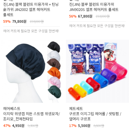
진(JIN) 블랙 블런트 미용가위 + 틴닝
진(JIN) 블루 블런트 미용가위
숱가위 JIN2002 셀프 헤어커트
JIN9020S 셀프 헤어커트 풀세트
풀세트
56%
67,800원
153,000원
59%
79,800원
193,000원
헤어 커트에 필요한 모든 구성을 한번에!
헤어 커트에 필요한 모든 구성을 한번에!
헤어베스트
제트세트
이지락 위생캡 히든 스트랩 위생모자/
구르프 이지그립 헤어롤 / 셋팅펌 /
조리모_전체천타입
앞머리 구르프
47%
4,950원
9,300원
17%
5,500원
6,600원