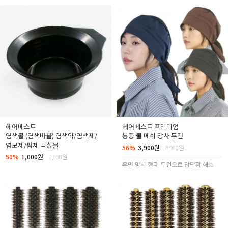
헤어베스트
헤어베스트 프리미엄
염색볼 (염색바울) 염색약/염색제/
통풍 쿨 메쉬 망사 두건
염모제/펌제 믹싱볼
56%
3,900원
8,900원
50%
1,000원
2,000원
후면 망사 형태 두건으로 답답함 해소