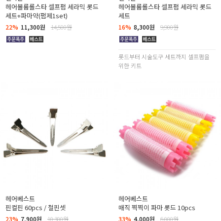
헤어볼륨롤스타 셀프펌 세라믹 롯드
헤어볼륨롤스타 셀프펌 세라믹 롯드
세트+파마약(펌제1set)
세트
22%
11,300원
14,500원
16%
8,300원
9,900원
롯드부터 시술도구 세트까지 셀프펌을
위한 키트
헤어베스트
헤어베스트
핀컬핀 60pcs / 철핀셋
매직 찍찍이 파마 롯드 10pcs
23%
7,900원
10,300원
33%
4,000원
6,000원