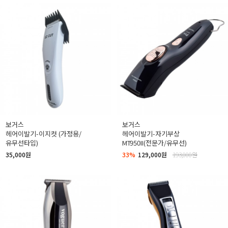
보거스
보거스
헤어이발기-이지컷 (가정용/
헤어이발기-자기부상
유무선타입)
MT950II(전문가/유무선)
35,000원
33%
129,000원
193,000원