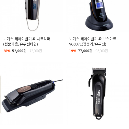
보거스 헤어이발기-미니트리머
보거스 헤어이발기-터보스마트
(전문가용/유무선타입)
VG8071(전문가/유무선)
28%
52,000원
72,000원
19%
77,000원
95,000원