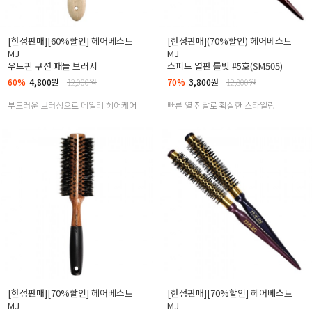
[한정판매][60%할인] 헤어베스트
[한정판매](70%할인) 헤어베스트
MJ
MJ
우드핀 쿠션 패들 브러시
스피드 열판 롤빗 #5호(SM505)
60%
4,800원
12,000원
70%
3,800원
12,800원
부드러운 브러싱으로 데일리 헤어케어
빠른 열 전달로 확실한 스타일링
[한정판매][70%할인] 헤어베스트
[한정판매][70%할인] 헤어베스트
MJ
MJ