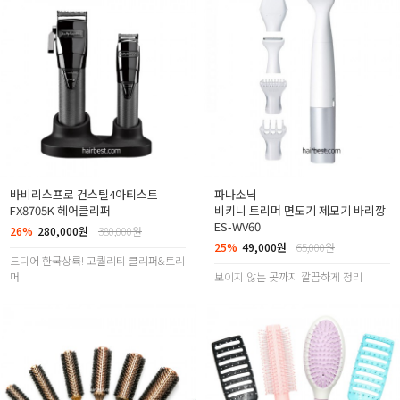
바비리스프로 건스틸4아티스트
파나소닉
FX8705K 헤어클리퍼
비키니 트리머 면도기 제모기 바리깡
ES-WV60
26%
280,000원
380,000원
25%
49,000원
65,000원
드디어 한국상륙! 고퀄리티 클리퍼&트리
머
보이지 않는 곳까지 깔끔하게 정리