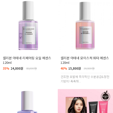
셀리본 아테네 리페어링 오일 에센스
셀리본 아테네 모이스처 워터 에센스
120ml
120ml
35%
24,800원
38,000원
40%
15,800원
26,500원
건조한 모발에 즉각적인 수분공급&정전
기방지! 촉촉하...