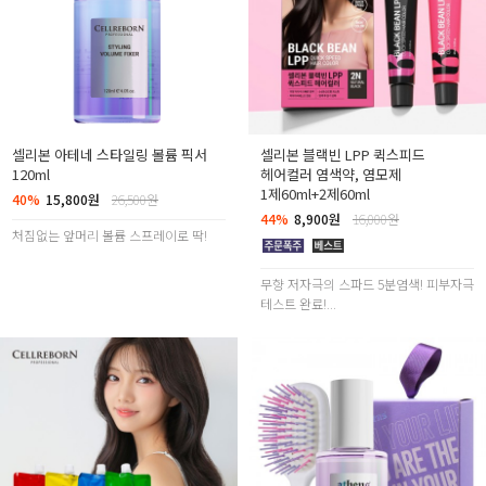
셀리본 아테네 스타일링 볼륨 픽서
셀리본 블랙빈 LPP 퀵스피드
120ml
헤어컬러 염색약, 염모제
1제60ml+2제60ml
40%
15,800원
26,500원
44%
8,900원
16,000원
처짐없는 앞머리 볼륨 스프레이로 딱!
무향 저자극의 스파드 5분염색! 피부자극
테스트 완료!...