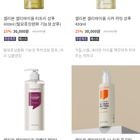
셀리본 셀리바이옴 티트리 샴푸
셀리본 셀리바이옴 시카 카밍 샴푸
430ml (탈모증상완화 기능성 샴푸)
430ml
25%
30,000원
40,000원
25%
30,000원
40,000원
탈모증상환화 기능성 특허성분 함유 /두
각질,비듬,과다한 피지를 깨끗하게 씻어
피 딥클렌징
주는 저자극...
셀리본 셀리바이옴 라벤더 헤어&
셀리본 셀리바이옴 33 실키 프로틴