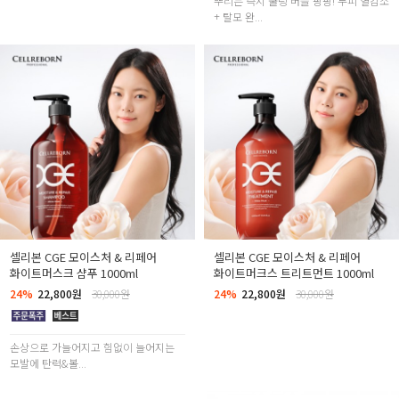
뿌리는 즉시 쿨링 버블 팡팡! 두피 열감소
+ 탈모 완...
셀리본 CGE 모이스처 & 리페어
셀리본 CGE 모이스처 & 리페어
화이트머스크 샴푸 1000ml
화이트머크스 트리트먼트 1000ml
24%
22,800원
30,000원
24%
22,800원
30,000원
손상으로 가늘어지고 힘없이 늘어지는
모발에 탄력&볼...