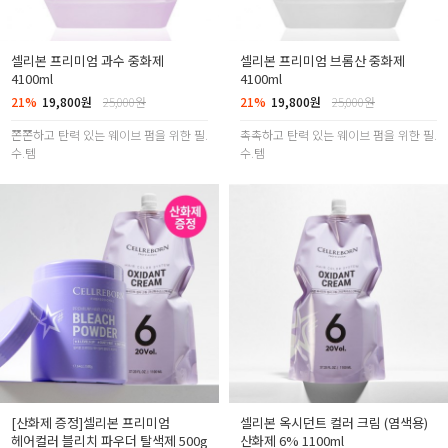
셀리본 프리미엄 과수 중화제
셀리본 프리미엄 브롬산 중화제
4100ml
4100ml
21%
19,800원
25,000원
21%
19,800원
25,000원
쫀쫀하고 탄력 있는 웨이브 펌을 위한 필.
촉촉하고 탄력 있는 웨이브 펌을 위한 필.
수.템
수.템
[산화제 증정]셀리본 프리미엄
셀리본 옥시던트 컬러 크림 (염색용)
헤어컬러 블리치 파우더 탈색제 500g
산화제 6% 1100ml