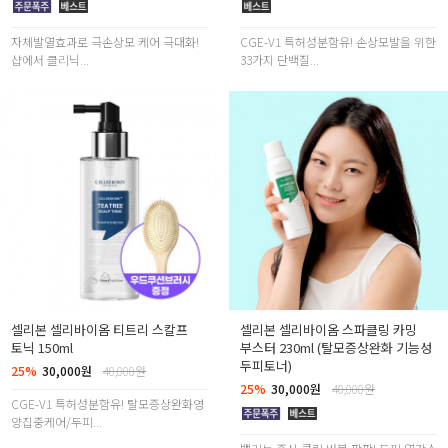
자체발열효과로 극손상모 케어 극대화!
CGE-V1 특허성분함유! 손상모발을 위한
샵에서 클리닉...
33가지 단백질...
셀리본 셀리바이옴 티트리 스칼프
셀리본 셀리바이옴 스파클링 카밍
토닉 150ml
부스터 230ml (탈모증상완화 기능성
두피토너)
25%
30,000원
40,000원
25%
30,000원
40,000원
CGE-V1 특허성분함유! 탈모증상완화영
양집중케어/두피...