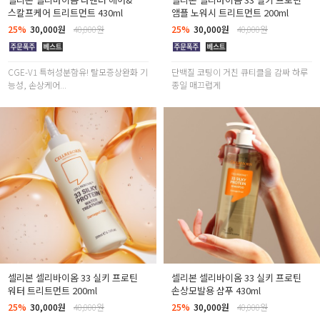
스칼프케어 트리트먼트 430ml
앰플 노워시 트리트먼트 200ml
25%
30,000원
40,000원
25%
30,000원
40,000원
CGE-V1 특허성분함유! 탈모증상완화 기
단백질 코팅이 거친 큐티클을 감싸 하루
능성, 손상케어...
종일 매끄럽게
셀리본 셀리바이옴 33 실키 프로틴
셀리본 셀리바이옴 33 실키 프로틴
워터 트리트먼트 200ml
손상모발용 샴푸 430ml
25%
30,000원
40,000원
25%
30,000원
40,000원