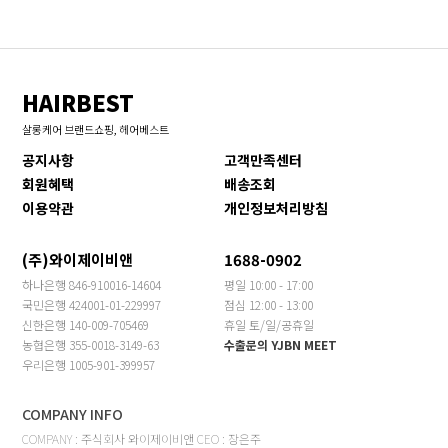
HAIRBEST
살롱케어 브랜드쇼핑, 헤어베스트
공지사항
고객만족센터
회원혜택
배송조회
이용약관
개인정보처리방침
(주)와이제이비앤
1688-0902
하나은행 846-910016-14604
평일 10:00 - 17:00
국민은행 424001-01-229997
점심 12:00 - 13:00
신한은행 140-009-705469
휴일 토/일/공휴일
농협은행 355-0018-3149-63
수출문의 YJBN MEET
우리은행 1005-901-399957
COMPANY INFO
COMPANY : 주식회사 와이제이비앤 CEO : 장은주