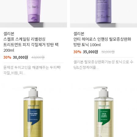
셀리본
셀리본
스켈프 스케일링 리밸런싱
안티 헤어로스 인핸싱 탈모증상완화
트리트먼트 피지 각질제거 방탄 팩
방탄 토닉 100ml
200ml
30%
35,000원
50,000원
30%
30,000원
43,000원
셀리본 탈모증상완화기능성 토닉으로 수
문제성 두피고민을 해결해주는 두피팩!
딩&진정케어를...
각질,비듬,피...