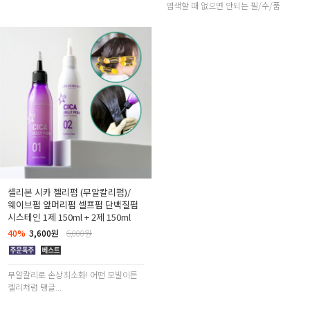
염색할 때 없으면 안되는 필/수/품
셀리본 시카 젤리펌 (무알칼리펌)/
웨이브펌 앞머리펌 셀프펌 단백질펌
시스테인 1제 150ml + 2제 150ml
40%
3,600원
6,000원
무알칼리로 손상최소화! 어떤 모발이든
젤리처럼 탱글...