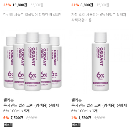
43%
19,800원
35,000원
41%
8,800원
15,000원
한번의 시술로 얼룩없이 강력한 레벨UP!
가장 많이 사용되는 6% 레벨로 탈색과
착색작용이 용...
셀리본
셀리본
옥시던트 컬러 크림 (염색용) 산화제
옥시던트 컬러 크림 (염색용) 산화제
6% 100ml x 5개
6% 100ml x 1개
6%
7,500원
8,000원
1%
1,590원
1,600원