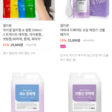
셀리본
셀리본
아이컬 멀티펌 & 열펌 500ml /
아테네 리페어링 오일 에센스 선물
스트레이트 매직펌, 아이롱펌,
패키지
셋팅펌/퍼머제, 펌제, 파마약
32%
32,800원
48,000원
31%
29,800원
43,000원
열이 필요한 어떤 펌도 OK!
친구의 머리가 푸석여 보인다면 딱! 선물
하기 좋은 패...