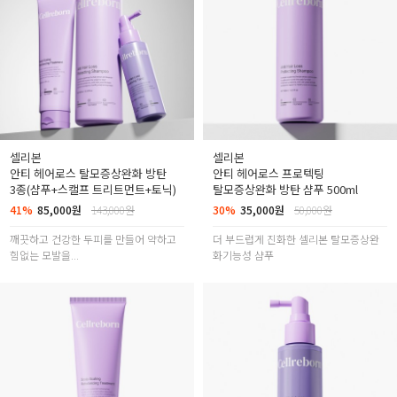
셀리본
셀리본
안티 헤어로스 탈모증상완화 방탄
안티 헤어로스 프로텍팅
3종(샴푸+스캘프 트리트먼트+토닉)
탈모증상완화 방탄 샴푸 500ml
41%
85,000원
143,000원
30%
35,000원
50,000원
깨끗하고 건강한 두피를 만들어 약하고
더 부드럽게 진화한 셀리본 탈모증상완
힘없는 모발을...
화기능성 샴푸