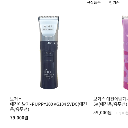
신상품순
인기순
보거스
보거스 애견이발기-P
애견이발기-PUPPY300 VG104 5VDC(애견
5V(애견용/유무선)
용/유무선)
59,000원
103,000
79,000원