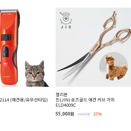
셀리본
2114 (애견용/유무선타입)
진(JIN) 로즈골드 애견 커브 가위
ELD4009C
55,000원
27%
75,000원