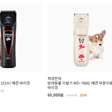
하성전자
151H/ 애견 바리깡
반려동물 이발기 MD-7000/ 애견 부분미
바리깡
00원
60,000원
33%
90,000원