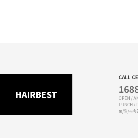
CALL C
168
HAIRBEST
OPEN / AM
LUNCH / P
토/일/공휴