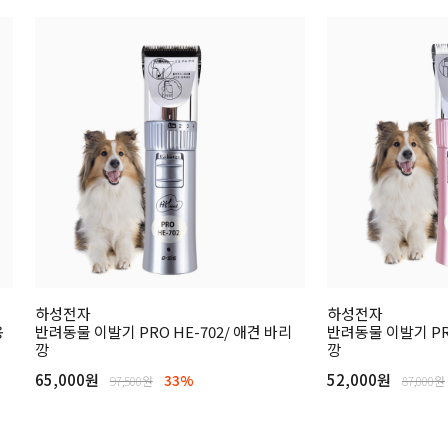
하성전자
하성전자
용
반려동물 이발기 PRO HE-702/ 애견 바리
반려동물 이발기 PRO
깡
깡
65,000원
52,000원
33%
97,500원
87,000원