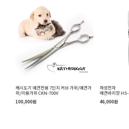
캐시도기 애견전용 7인치 커브 가위/애견가
하성전자
위/미용가위 CKN-700V
애견바리깡 HS-
100,000원
46,000원