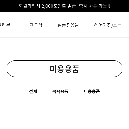
회원가입시 2,000포인트 발급! 즉시 사용 가능!!
셀리본
브랜드샵
살롱전용몰
헤어가전/소품
미용용품
전체
목욕용품
미용용품