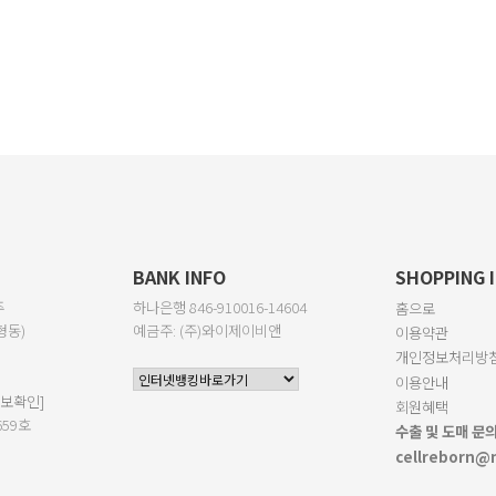
BANK INFO
SHOPPING 
주
하나은행 846-910016-14604
홈으로
형동)
예금주: (주)와이제이비앤
이용약관
개인정보처리방
이용안내
보확인]
회원혜택
659호
수출 및 도매 문
cellreborn@