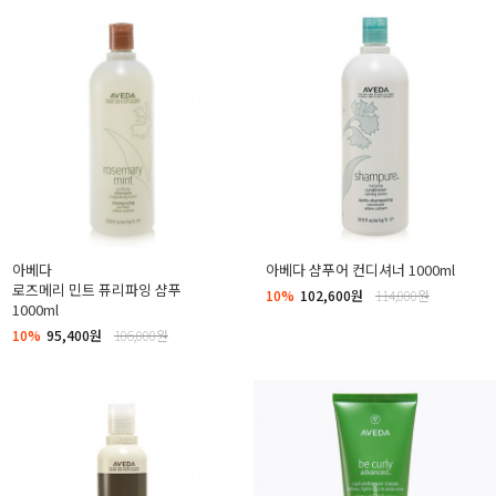
아베다
아베다 샴푸어 컨디셔너 1000ml
로즈메리 민트 퓨리파잉 샴푸
10%
102,600원
114,000원
1000ml
10%
95,400원
106,000원