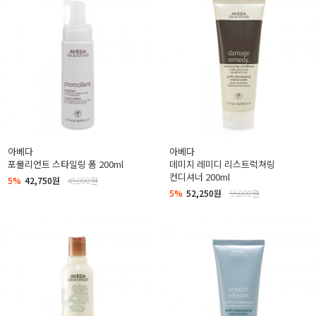
아베다
아베다
포몰리언트 스타일링 폼 200ml
데미지 레미디 리스트럭쳐링
컨디셔너 200ml
5%
42,750원
45,000원
5%
52,250원
55,000원