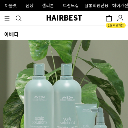
아울렛
신상
셀리본
브랜드샵
살롱회원전용
헤어가전
HAIRBEST
아베다