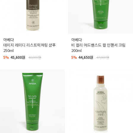
아베다
아베다
데미지 레미디 리스트럭쳐링 샴푸
비 컬리 어드밴스드 컬 인핸서 크림
250ml
200ml
5%
45,600원
48,000원
5%
44,650원
47,000원