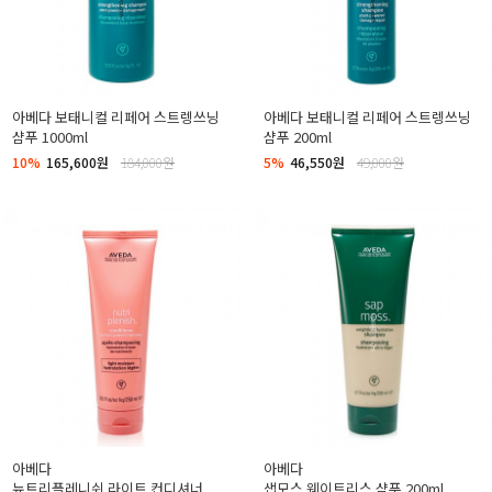
아베다 보태니컬 리페어 스트렝쓰닝
아베다 보태니컬 리페어 스트렝쓰닝
샴푸 1000ml
샴푸 200ml
10%
165,600원
184,000원
5%
46,550원
49,000원
아베다
아베다
뉴트리플레니쉬 라이트 컨디셔너
샙모스 웨이트리스 샴푸 200ml