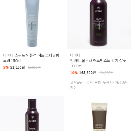
아베다 스무드 인퓨전 히트 스타일링
아베다
크림 150ml
인바티 울트라 어드밴스드 리치 샴푸
1000ml
5%
52,250원
55,000원
10%
165,600원
184,000원
모발&두피 강화! 볼륨+두께+끊어짐 3중
케어