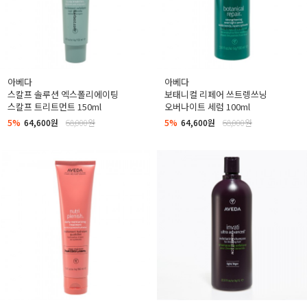
아베다
아베다
스칼프 솔루션 엑스폴리에이팅
보태니컬 리페어 쓰트렝쓰닝
스칼프 트리트먼트 150ml
오버나이트 세럼 100ml
5%
64,600원
68,000원
5%
64,600원
68,000원