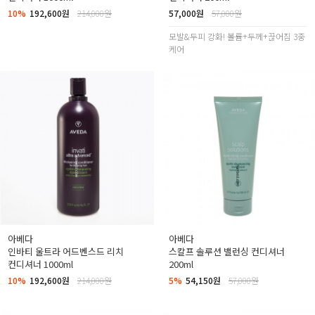
10%
192,600원
214,000원
57,000원
57,000원
모발&두피 강화! 볼륨+두께+끊어짐 3중
케어
아베다
아베다
인바티 울트라 어드벤스드 리치
스칼프 솔루션 밸런싱 컨디셔너
컨디셔너 1000ml
200ml
10%
192,600원
214,000원
5%
54,150원
57,000원