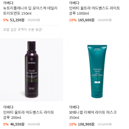
아베다
아베다
뉴트리플레니쉬 딥 모이스처 데일리
인바티 울트라 어드밴스드 라이트
트리트먼트 150ml
샴푸 1000ml
5%
52,250원
55,000원
10%
165,600원
184,000원
모발 깊은 곳까지 수분 공급!
아베다
아베다
인바티 울트라 어드밴스드 라이트
보태니컬 리페어 라이트 마스크
샴푸 200ml
350ml
5%
46,550원
49,000원
10%
108,900원
121,000원