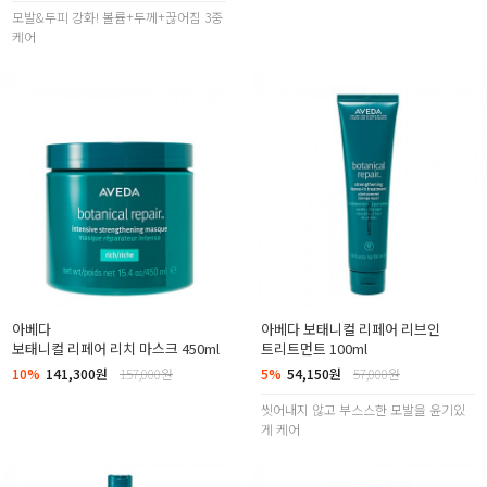
모발&두피 강화! 볼륨+두께+끊어짐 3중
케어
아베다
아베다 보태니컬 리페어 리브인
보태니컬 리페어 리치 마스크 450ml
트리트먼트 100ml
10%
141,300원
157,000원
5%
54,150원
57,000원
씻어내지 않고 부스스한 모발을 윤기있
게 케어