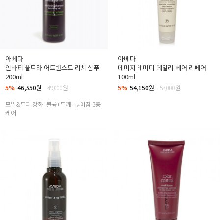
아베다
아베다
인바티 울트라 어드밴스드 리치 샴푸
데미지 레미디 데일리 헤어 리페어
200ml
100ml
5%
46,550원
49,000원
5%
54,150원
57,000원
모발&두피 강화! 볼륨+두께+끊어짐 3중
케어