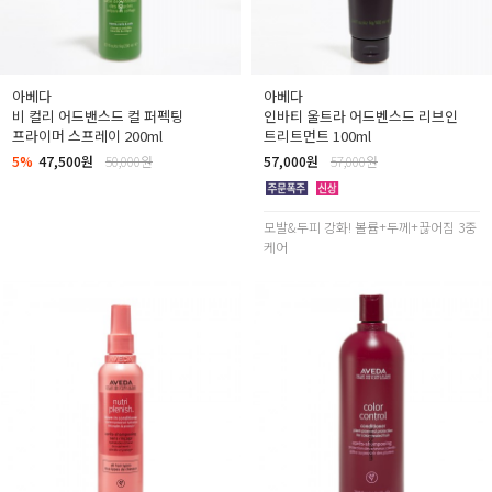
아베다
아베다
비 컬리 어드밴스드 컬 퍼펙팅
인바티 울트라 어드벤스드 리브인
프라이머 스프레이 200ml
트리트먼트 100ml
5%
47,500원
50,000원
57,000원
57,000원
모발&두피 강화! 볼륨+두께+끊어짐 3중
케어