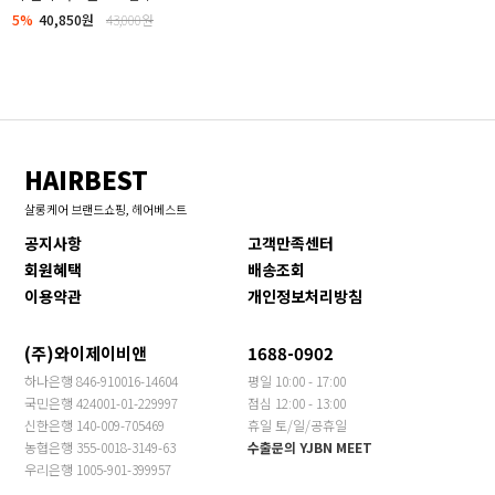
5%
40,850원
43,000원
HAIRBEST
살롱케어 브랜드쇼핑, 헤어베스트
공지사항
고객만족센터
회원혜택
배송조회
이용약관
개인정보처리방침
(주)와이제이비앤
1688-0902
하나은행 846-910016-14604
평일 10:00 - 17:00
국민은행 424001-01-229997
점심 12:00 - 13:00
신한은행 140-009-705469
휴일 토/일/공휴일
농협은행 355-0018-3149-63
수출문의 YJBN MEET
우리은행 1005-901-399957