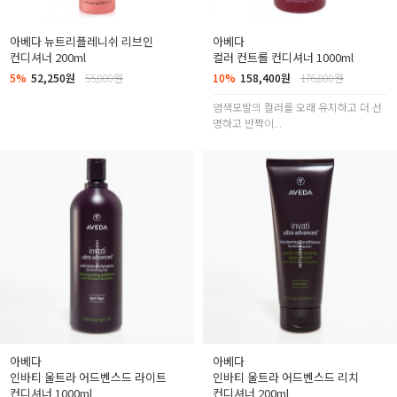
아베다 뉴트리플레니쉬 리브인
아베다
컨디셔너 200ml
컬러 컨트롤 컨디셔너 1000ml
5%
52,250원
55,000원
10%
158,400원
176,000원
염색모발의 컬러를 오래 유지하고 더 선
명하고 반짝이...
아베다
아베다
인바티 울트라 어드벤스드 라이트
인바티 울트라 어드벤스드 리치
컨디셔너 1000ml
컨디셔너 200ml