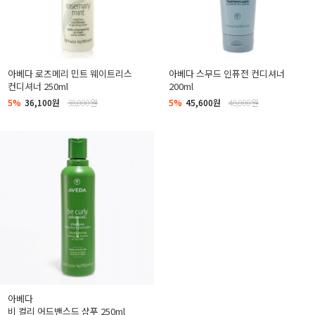
아베다 로즈메리 민트 웨이트리스
아베다 스무드 인퓨전 컨디셔너
컨디셔너 250ml
200ml
5%
36,100원
38,000원
5%
45,600원
48,000원
아베다
비 컬리 어드밴스드 샴푸 250ml