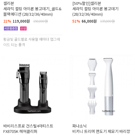
셀리본
[50%할인]셀리본
세라믹 컬링 아이론 봉고데기_골드&
세라믹 컬링 아이론 봉고데기
블랙에디션 (28/32/36/40mm)
(28/32/36/40mm)
21%
119,000원
150,000원
51%
66,000원
135,000원
황금빛 골드펄로 사용할 때마다 업그레
이드 되는 품격
바비리스프로 건스틸4아티스트
파나소닉
FX8705K 헤어클리퍼
비키니 트리머 면도기 제모기 바리깡