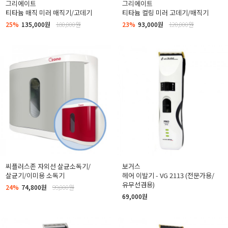
그리에이트
그리에이트
티타늄 매직 미러 매직기/고데기
티타늄 컬링 미러 고데기/매직기
25%
135,000원
180,000원
23%
93,000원
120,000원
씨플러스존 자외선 살균소독기/
보거스
살균기/이미용 소독기
헤어 이발기 - VG 2113 (전문가용/
유무선겸용)
24%
74,800원
99,000원
69,000원