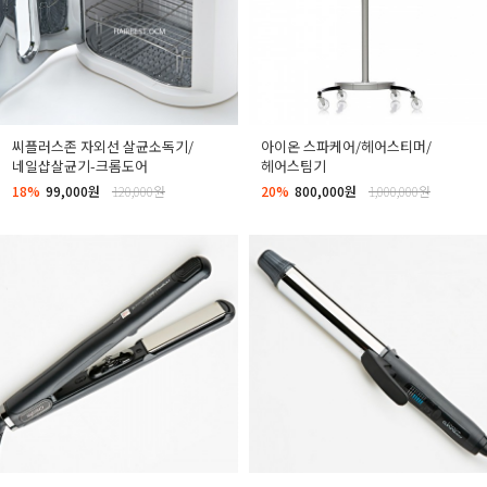
씨플러스존 자외선 살균소독기/
아이온 스파케어/헤어스티머/
네일샵살균기-크롬도어
헤어스팀기
18%
99,000원
120,000원
20%
800,000원
1,000,000원