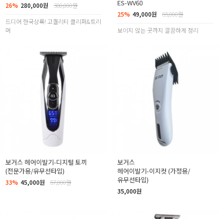
ES-WV60
26%
280,000원
380,000원
25%
49,000원
65,000원
드디어 한국상륙! 고퀄리티 클리퍼&트리
머
보이지 않는 곳까지 깔끔하게 정리
보거스 헤어이발기-디지털 토끼
보거스
(전문가용/유무선타입)
헤어이발기-이지컷 (가정용/
유무선타입)
33%
45,000원
67,000원
35,000원