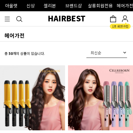
아울렛
신상
셀리본
브랜드샵
살롱회원전용
헤어가전
HAIRBEST
헤어가전
총
50
개의 상품이 있습니다.