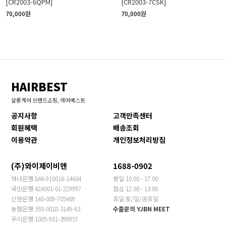
[CR2003-6QPM]
[CR2003-7CSK]
70,000원
70,000원
HAIRBEST
살롱케어 브랜드쇼핑, 헤어베스트
공지사항
고객만족센터
회원혜택
배송조회
이용약관
개인정보처리방침
(주)와이제이비앤
1688-0902
하나은행 846-910016-14604
평일 10:00 - 17:00
국민은행 424001-01-229997
점심 12:00 - 13:00
신한은행 140-009-705469
휴일 토/일/공휴일
농협은행 355-0018-3149-63
수출문의 YJBN MEET
우리은행 1005-901-399957