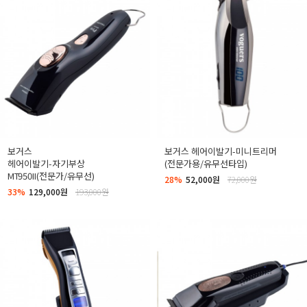
보거스
보거스 헤어이발기-미니트리머
헤어이발기-자기부상
(전문가용/유무선타입)
MT950II(전문가/유무선)
28%
52,000원
72,000원
33%
129,000원
193,000원