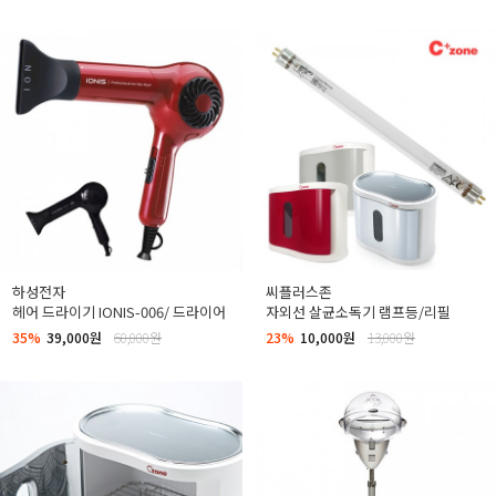
하성전자
씨플러스존
헤어 드라이기 IONIS-006/ 드라이어
자외선 살균소독기 램프등/리필
35%
39,000원
60,000원
23%
10,000원
13,000원