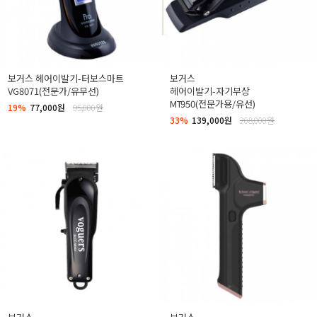
보거스 헤어이발기-터보스마트
보거스
VG8071(전문가/유무선)
헤어이발기-자기부상
MT950(전문가용/유선)
19%
77,000원
95,000원
33%
139,000원
208,000원